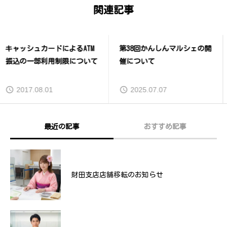
関連記事
第38回かんしんマルシェの開
資源エネルギー庁「省エネ・
催について
地域パートナーシップ」に、
パートナー金融機関として参
画いたしました
2025.07.07
2024.07.30
最近の記事
おすすめ記事
夏休み親子教室「大金庫扉の開閉体験etc」
財田支店店舗移転のお知らせ