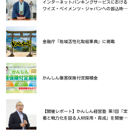
インターネットバンキングサービスにおける
第8回おいしいかんおんじ物産展
ワイズ・ペイメンツ・ジャパンへの振込時の
画面表示等に関するご案内
清掃活動
金融庁「地域活性化取組事典」に掲載
第7回おいしいかんおんじ物産展
かんしん傷害保険付定期積金
インターネットバンキングサービス通信暗号
【開催レポート】かんしん経営塾 第1回「定
化方式「TLS1.0／1.1」のサポート終了につい
着と戦力化を図る人材採用・育成」を開催い
て
たしました！