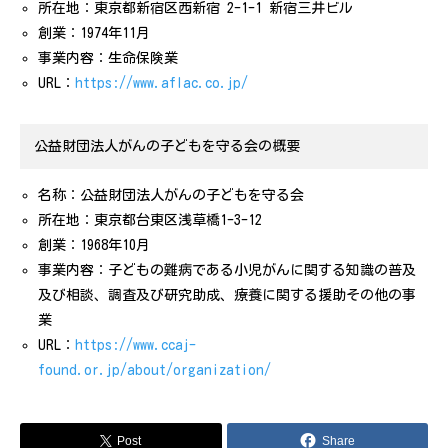
対象商品
所在地：東京都新宿区西新宿 2-1-1 新宿三井ビル
創業：1974年11月
寄付金額
事業内容：生命保険業
寄付先
URL：
https://www.aflac.co.jp/
寄付時期
公益財団法人がんの子どもを守る会の概要
名称：公益財団法人がんの子どもを守る会
所在地：東京都台東区浅草橋1-3-12
創業：1968年10月
事業内容：子どもの難病である小児がんに関する知識の普及
及び相談、調査及び研究助成、療養に関する援助その他の事
業
URL：
https://www.ccaj-
found.or.jp/about/organization/
Post
Share