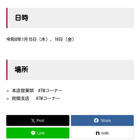
日時
令和8年1
月
15
日（木
）
、
16
日（金
）
場所
本店営業部
ATM
コーナー
詫間支店
ATM
コーナー
Post
Share
Line
note