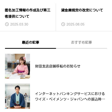
場所
貸金庫規定の改定について
夏休み親子教室「大金庫扉の
開閉体験etc」
2025.08.05
2024.06.18
最近の記事
おすすめ記事
夏休み親子教室「大金庫扉の開閉体験etc」
財田支店店舗移転のお知らせ
インターネットバンキングサービスにおける
第8回おいしいかんおんじ物産展
ワイズ・ペイメンツ・ジャパンへの振込時の
画面表示等に関するご案内