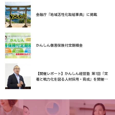
清掃活動
金融庁「地域活性化取組事典」に掲載
第7回おいしいかんおんじ物産展
かんしん傷害保険付定期積金
インターネットバンキングサービス通信暗号
【開催レポート】かんしん経営塾 第1回「定
化方式「TLS1.0／1.1」のサポート終了につい
着と戦力化を図る人材採用・育成」を開催い
て
たしました！