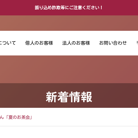
振り込め詐欺等にご注意ください！
について
個人のお客様
法人のお客様
お問い合わせ
インターネットバ
金
新着情報
ンキングサービス
化
におけるワイズ・
載
ペイメンツ・ジャ
ん「夏のお茶会」
パンへの振込時の
画面表示等に関す
るご案内