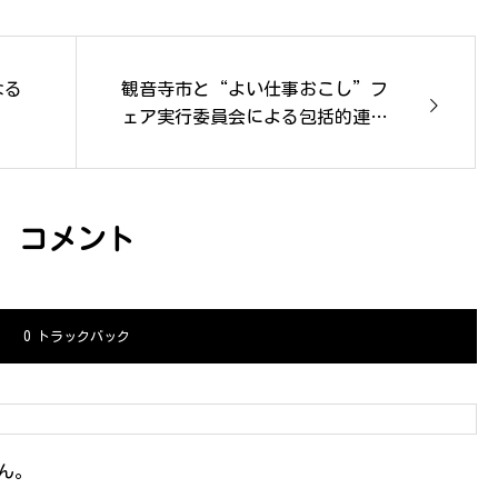
観音寺市と“よい仕事おこし”フ
なる
ェア実行委員会による包括的連携
に関する協定の締結について
コメント
0 トラックバック
ん。