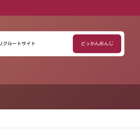
リクルートサイト
どっかんおんじ
融庁「地域活性
かんしん傷害保
取組事典」に掲
付定期積金