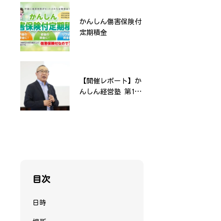
かんしん傷害保険付
第7回おいしいかん
定期積金
おんじ物産展
【開催レポート】か
インターネットバン
んしん経営塾 第1回
キングサービス通信
「定着と戦力化を図
暗号化方式「TLS1.0
る人材採用・育成」
／1.1」のサポート
を開催いたしまし
終了について
た！
目次
日時